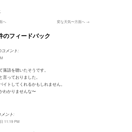
ク
面へ
変な天気〜方面へ
→
件のフィードバック
のコメント:
AM
て落語を聴いたそうです。
と言っておりました。
バイトしてくれるかもしれません。
かわかりませんな〜
メント:
 11:19 PM