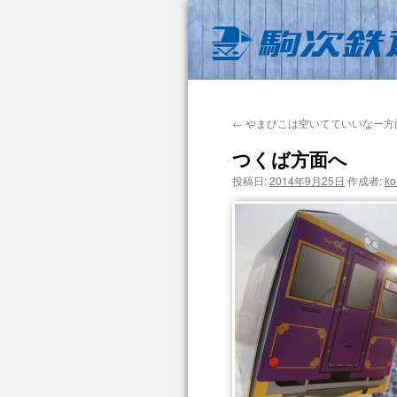
←
やまびこは空いてていいなー方
つくば方面へ
投稿日:
2014年9月25日
作成者:
ko