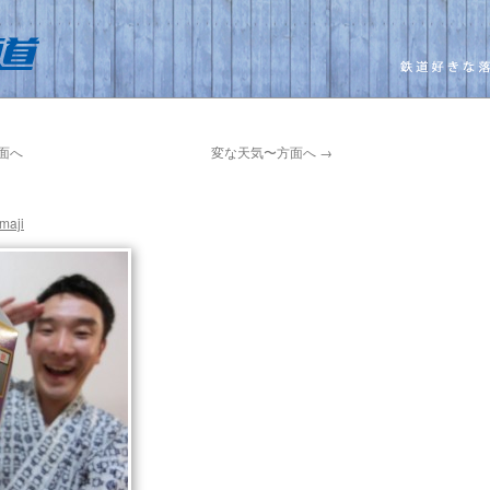
面へ
変な天気〜方面へ
→
maji