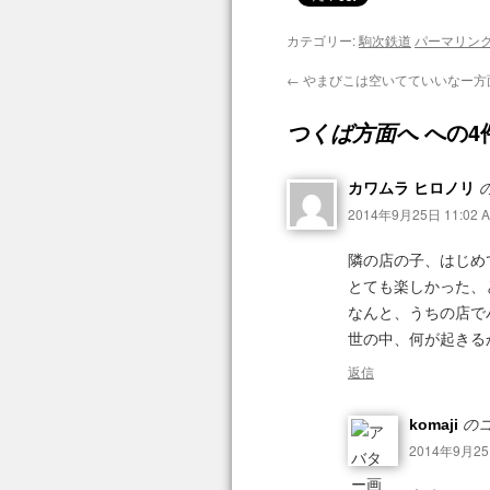
カテゴリー:
駒次鉄道
パーマリン
←
やまびこは空いてていいなー方
への4
つくば方面へ
カワムラ ヒロノリ
2014年9月25日 11:02 
隣の店の子、はじめ
とても楽しかった、
なんと、うちの店で
世の中、何が起きる
返信
komaji
のコ
2014年9月25日