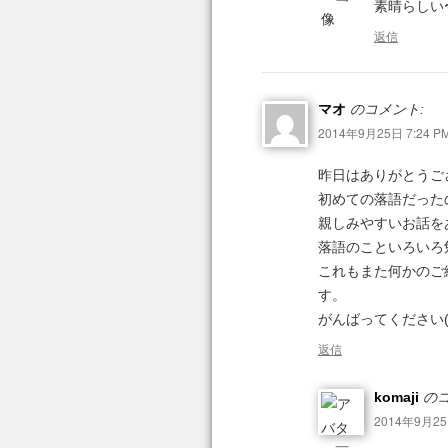
素晴らしい
返信
マオ
のコメント:
2014年9月25日 7:24 P
昨日はありがとうご
初めての落語だった
親しみやすいお話を
落語のこといろいろ
これもまた何かのご
す。
がんばってください(
返信
komaji
のコ
2014年9月25日