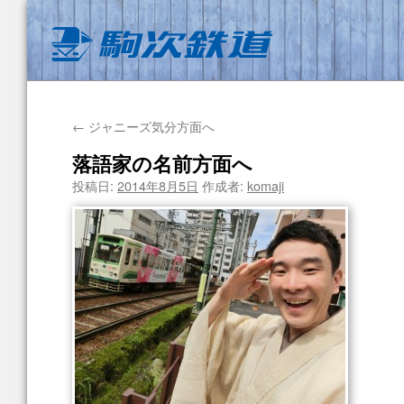
←
ジャニーズ気分方面へ
落語家の名前方面へ
投稿日:
2014年8月5日
作成者:
komaji