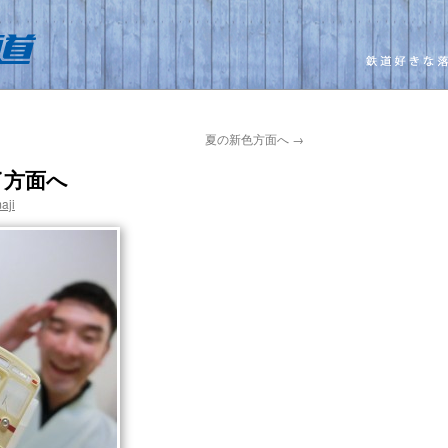
夏の新色方面へ
→
了方面へ
aji