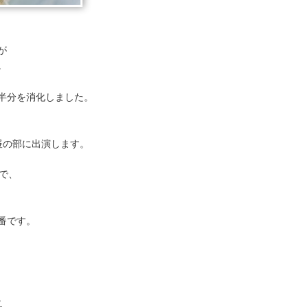
が
。
半分を消化しました。
昼の部に出演します。
で、
番です。
ク