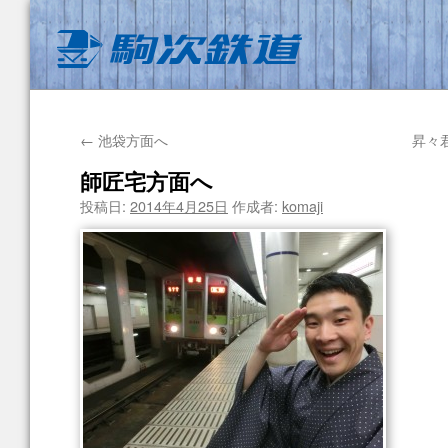
←
池袋方面へ
昇々
師匠宅方面へ
投稿日:
2014年4月25日
作成者:
komaji