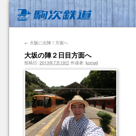
←
大阪に出陣！方面へ
大坂の陣２日目方面へ
投稿日:
2013年7月19日
作成者:
komaji