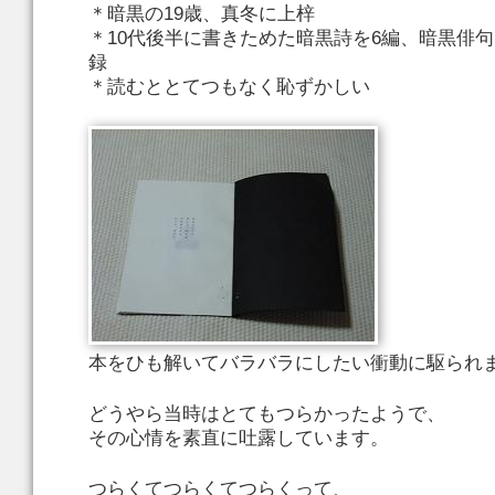
＊暗黒の19歳、真冬に上梓
＊10代後半に書きためた暗黒詩を6編、暗黒俳句(
録
＊読むととてつもなく恥ずかしい
本をひも解いてバラバラにしたい衝動に駆られ
どうやら当時はとてもつらかったようで、
その心情を素直に吐露しています。
つらくてつらくてつらくって、