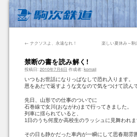
←
ナクソスよ、永遠なれ！
楽しい夏休み～駒
禁断の書を読み解く!
投稿日:
2010年7月6日
作成者:
komaji
いつもお世話になりっぱなしで恐れ入ります。
恩をあだで返すような文なので気をつけて読ん
先日、山形での仕事のついでに
石巻線で女川(おながわ)まで行ってきました。
列車に揺られていると、
1日のうち何度か高校生のラッシュに見舞われま
その日も静かだった車内が一瞬にして思春期雰