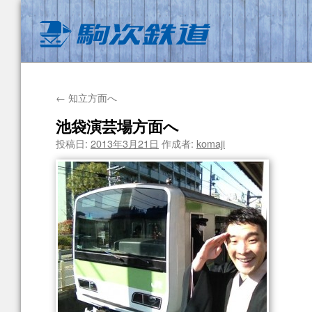
←
知立方面へ
池袋演芸場方面へ
投稿日:
2013年3月21日
作成者:
komaji