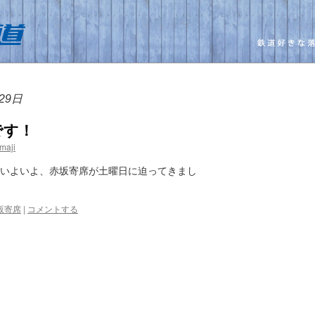
29日
です！
maji
 いよいよ、赤坂寄席が土曜日に迫ってきまし
坂寄席
|
コメントする