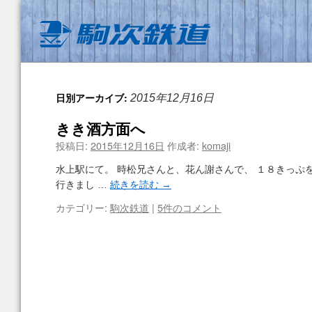
日別アーカイブ:
2015年12月16日
きき酒方面へ
投稿日:
2015年12月16日
作成者:
komaji
水上駅にて。 時松兄さんと、花ん謝さんで、 １８きっぷ
行きまし …
続きを読む
→
カテゴリー:
駒次鉄道
|
5件のコメント