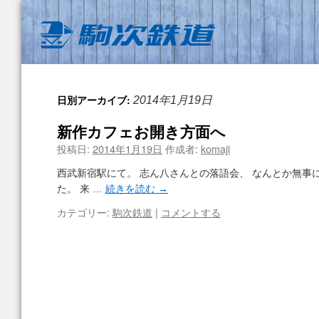
日別アーカイブ:
2014年1月19日
新作カフェお開き方面へ
投稿日:
2014年1月19日
作成者:
komaji
西武新宿駅にて。 志ん八さんとの落語会、 なんとか無事
た。 来 …
続きを読む
→
カテゴリー:
駒次鉄道
|
コメントする