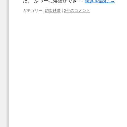
た。 ふつーに落語ができ …
続きを読む
→
カテゴリー:
駒次鉄道
|
2件のコメント