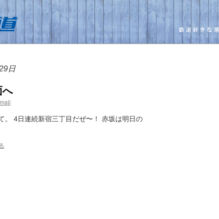
29日
面へ
maji
。 4日連続新宿三丁目だぜ〜！ 赤坂は明日の
る