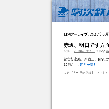
日別アーカイブ:
2013年6月
赤坂、明日です方
投稿日:
2013年6月29日
作成者:
ko
都営新宿線、新宿三丁目駅にて
18時か …
続きを読む
→
カテゴリー:
駒次鉄道
|
コメントす