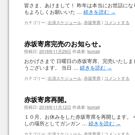
皆さま、あけまして！ 昨年は本当にお世話にな
もよろしくお願いいた …
続きを読む
→
カテゴリー:
出演スケジュール
,
赤坂寄席
|
コメントする
赤坂寄席完売のお知らせ。
投稿日:
2018年11月29日
作成者:
komaji
おかげさまで 日曜日の赤坂寄席、完売いたしま
うございます。 当日 …
続きを読む
→
カテゴリー:
出演スケジュール
,
赤坂寄席
|
コメントする
赤坂寄席再開。
投稿日:
2018年11月12日
作成者:
komaji
１０月、お休みをした赤坂寄席を再開します。 
しの場所としてガンガン …
続きを読む
→
カテゴリー:
出演スケジュール
,
赤坂寄席
|
コメントする