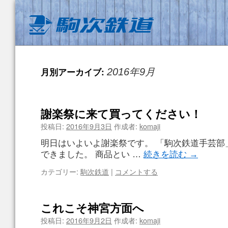
月別アーカイブ:
2016年9月
謝楽祭に来て買ってください！
投稿日:
2016年9月3日
作成者:
komaji
明日はいよいよ謝楽祭です。 「駒次鉄道手芸部
できました。 商品とい …
続きを読む
→
カテゴリー:
駒次鉄道
|
コメントする
これこそ神宮方面へ
投稿日:
2016年9月2日
作成者:
komaji