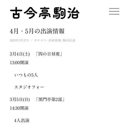
4月・5月の出演情報
/
2023年2月27日
カテゴリ:
出演情報
,
駒治伝説
3月4日(土) 「四の日昼席」
13:00開演
いつもの5人
スタジオフォー
3月5日(日) 「黒門亭第2部」
14:30開演
4人出演