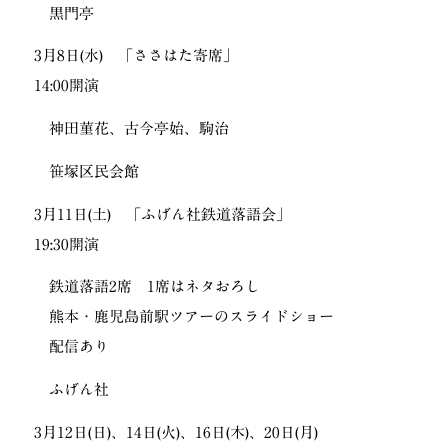
黒門亭
3月8日(水) 「ささはた寄席」
14:00開演
神田菫花、古今亭始、駒治
笹塚区民会館
3月11日(土) 「ふげん社鉄道落語会」
19:30開演
鉄道落語2席 1席はネタおろし
熊本・鹿児島前駅ツアーのスライドショー
配信あり
ふげん社
3月12日(日)、14日(火)、16日(木)、20日(月)