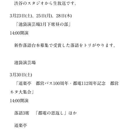
渋谷のスタジオから生放送です。
3月23日(土)、25日(月)、28日(木)
「池袋演芸場3月下席昼の部」
14:00開演
新作落語台本募集で受賞した落語をトリがやります。
池袋演芸場
3月30日(土)
「道楽亭 都営バス100周年・都電112周年記念 都営
ネタ大集合」
14:00開演
落語3席 「都電の恩返し」ほか
道楽亭