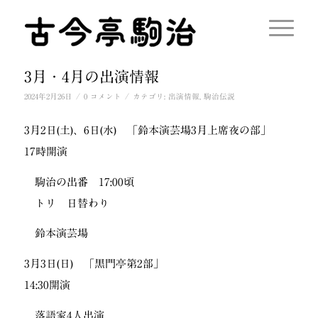
3月・4月の出演情報
/
/
2024年2月26日
0 コメント
カテゴリ:
出演情報
,
駒治伝説
3月2日(土)、6日(水) 「鈴本演芸場3月上席夜の部」
17時開演
駒治の出番 17:00頃
トリ 日替わり
鈴本演芸場
3月3日(日) 「黒門亭第2部」
14:30開演
落語家4人出演