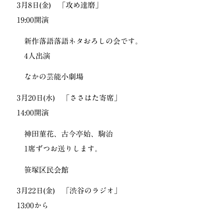
3月8日(金) 「攻め達磨」
19:00開演
新作落語落語ネタおろしの会です。
4人出演
なかの芸能小劇場
3月20日(水) 「ささはた寄席」
14:00開演
神田菫花、古今亭始、駒治
1席ずつお送りします。
笹塚区民会館
3月22日(金) 「渋谷のラジオ」
13:00から