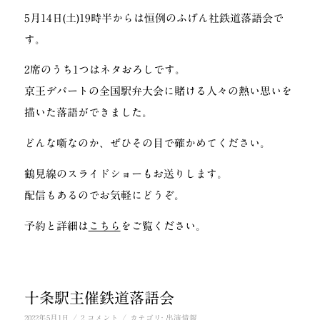
5月14日(土)19時半からは恒例のふげん社鉄道落語会で
す。
2席のうち1つはネタおろしです。
京王デパートの全国駅弁大会に賭ける人々の熱い思いを
描いた落語ができました。
どんな噺なのか、ぜひその目で確かめてください。
鶴見線のスライドショーもお送りします。
配信もあるのでお気軽にどうぞ。
予約と詳細は
こちら
をご覧ください。
十条駅主催鉄道落語会
/
/
2022年5月1日
2 コメント
カテゴリ:
出演情報