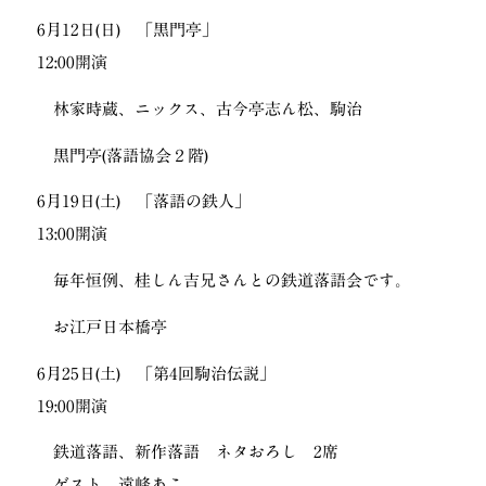
6月12日(日) 「黒門亭」
12:00開演
林家時蔵、ニックス、古今亭志ん松、駒治
黒門亭(落語協会２階)
6月19日(土) 「落語の鉄人」
13:00開演
毎年恒例、桂しん吉兄さんとの鉄道落語会です。
お江戸日本橋亭
6月25日(土) 「第4回駒治伝説」
19:00開演
鉄道落語、新作落語 ネタおろし 2席
ゲスト 遠峰あこ