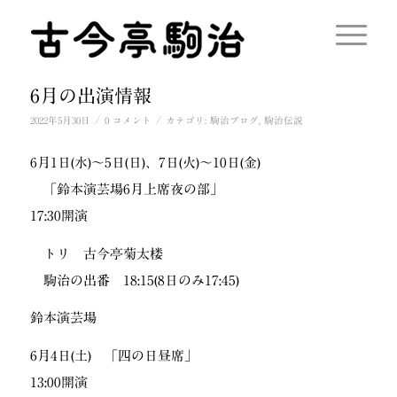
6月の出演情報
/
/
2022年5月30日
0 コメント
カテゴリ:
駒治ブログ
,
駒治伝説
6月1日(水)〜5日(日)、7日(火)〜10日(金)
「鈴本演芸場6月上席夜の部」
17:30開演
トリ 古今亭菊太楼
駒治の出番 18:15(8日のみ17:45)
鈴本演芸場
6月4日(土) 「四の日昼席」
13:00開演