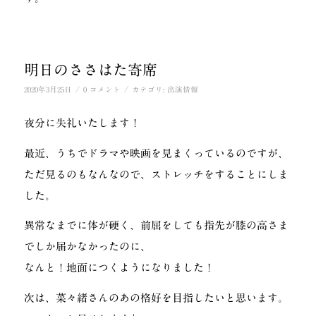
明日のささはた寄席
/
/
2020年3月25日
0 コメント
カテゴリ:
出演情報
夜分に失礼いたします！
最近、うちでドラマや映画を見まくっているのですが、
ただ見るのもなんなので、ストレッチをすることにしま
した。
異常なまでに体が硬く、前屈をしても指先が膝の高さま
でしか届かなかったのに、
なんと！地面につくようになりました！
次は、菜々緒さんのあの格好を目指したいと思います。