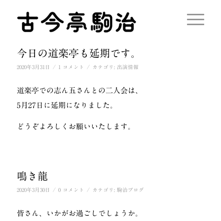
今日の道楽亭も延期です。
/
/
2020年3月31日
1 コメント
カテゴリ:
出演情報
道楽亭での志ん五さんとの二人会は、
5月27日に延期になりました。
どうぞよろしくお願いいたします。
鳴き龍
/
/
2020年3月30日
0 コメント
カテゴリ:
駒治ブログ
皆さん、いかがお過ごしでしょうか。