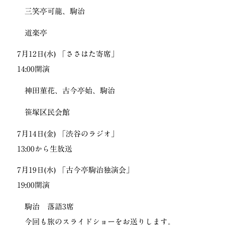
三笑亭可龍、駒治
道楽亭
7月12日(水) 「ささはた寄席」
14:00開演
神田菫花、古今亭始、駒治
笹塚区民会館
7月14日(金) 「渋谷のラジオ」
13:00から生放送
7月19日(水) 「古今亭駒治独演会」
19:00開演
駒治 落語3席
今回も旅のスライドショーをお送りします。