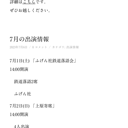
詳細は
こちら
です。
ぜひお越しください。
7月の出演情報
/
/
2023年7月6日
0 コメント
カテゴリ:
出演情報
7月1日(土) 「ふげん社鉄道落語会」
14:00開演
鉄道落語2席
ふげん社
7月2日(日) 「上原寄席」
14:00開演
4人出演