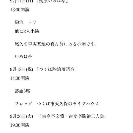
9月17日(日) 「梶原いろは亭」
13:00開演
駒治 トリ
他に2人出演
尾久の車両基地の真ん前にある小屋です。
いろは亭
9月18日(祝) 「つくば駒治落語会」
14:00開演
落語3席
フロッグ つくば市天久保のライブハウス
9月26日(火) 「古今亭文菊・古今亭駒治二人会」
19:00開演