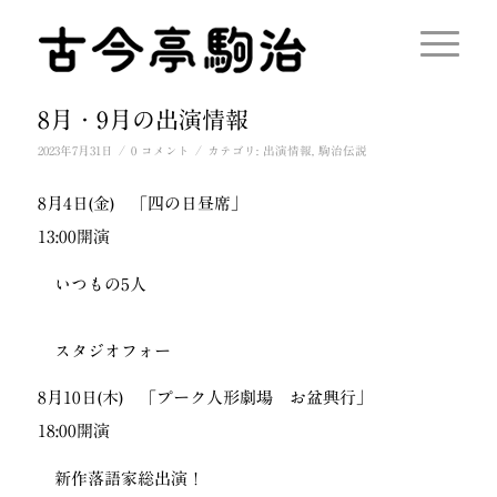
8月・9月の出演情報
/
/
2023年7月31日
0 コメント
カテゴリ:
出演情報
,
駒治伝説
8月4日(金) 「四の日昼席」
13:00開演
いつもの5人
スタジオフォー
8月10日(木) 「プーク人形劇場 お盆興行」
18:00開演
新作落語家総出演！