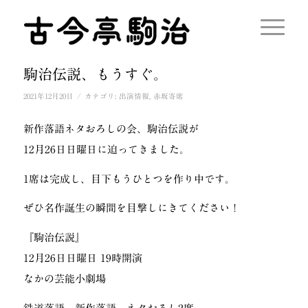
駒治伝説、もうすぐ。
/
2021年12月20日
カテゴリ:
出演情報
,
赤坂寄席
新作落語ネタおろしの会、駒治伝説が
12月26日日曜日に迫ってきました。
1席は完成し、目下もうひとつを作り中です。
ぜひ名作誕生の瞬間を目撃しにきてください！
『駒治伝説』
12月26日日曜日 19時開演
なかの芸能小劇場