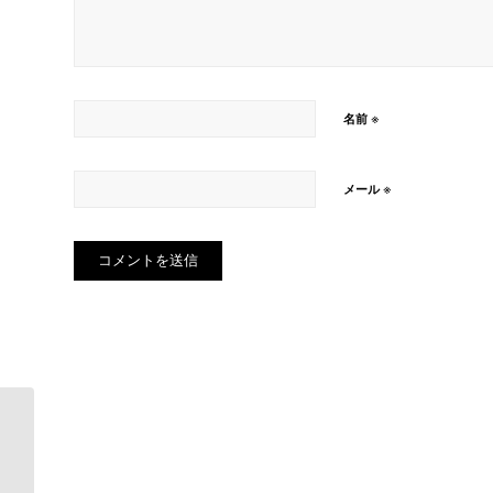
※
名前
※
メール
道楽亭でネタおろし