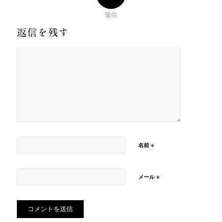
返信
返信を残す
※
名前
※
メール