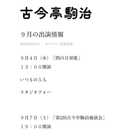
９月の出演情報
/
2019年8月27日
カテゴリ:
出演情報
９月４日（水）「四の日昼席」
１３：００開演
いつもの５人
スタジオフォー
９月７日（土）「第2回古今亭駒治独演会」
１９：００開演