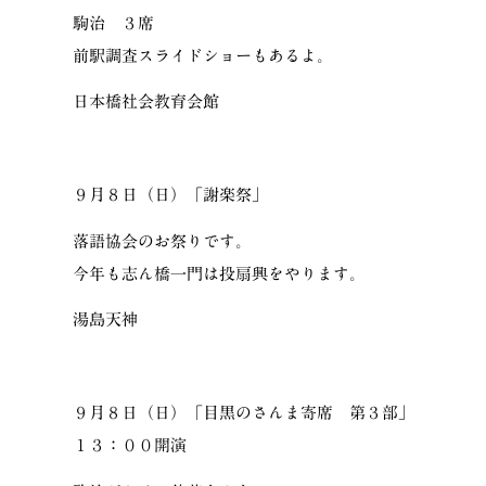
駒治 ３席
前駅調査スライドショーもあるよ。
日本橋社会教育会館
９月８日（日）「謝楽祭」
落語協会のお祭りです。
今年も志ん橋一門は投扇興をやります。
湯島天神
９月８日（日）「目黒のさんま寄席 第３部」
１３：００開演