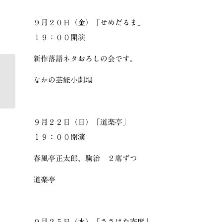
９月２０日（金）「せめだるま」
１９：００開演
新作落語ネタおろしの会です。
なかの芸能小劇場
赤坂寄席完売のお知らせ
９月２２日（日）「道楽亭」
１９：００開演
春風亭正太郎、駒治 ２席ずつ
道楽亭
９月２５日（水）「ささはた寄席」