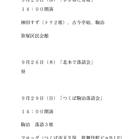
１４：００開演
神田すず（トリ２席）、古今亭始、駒治
笹塚区民会館
９月２６日（木）「北本で落語会」
昼
９月２９日（日）「つくば駒治落語会」
１４：００開演
駒治 落語３席
フロッグ（つくば市天久保 歌舞伎町ビルB１F）