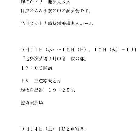
駒治がトリ 他芸人３人
目黒のさんま祭の中の演芸会です。
品川区立上大崎特別養護老人ホーム
９月１１日（水）〜１５日（日）、１７日（火）〜１９
「池袋演芸場９月中席 夜の部」
１７：００開演
トリ 三遊亭天どん
駒治の出番 １９：２５頃
池袋演芸場
９月１４日（土）「ひと声寄席」