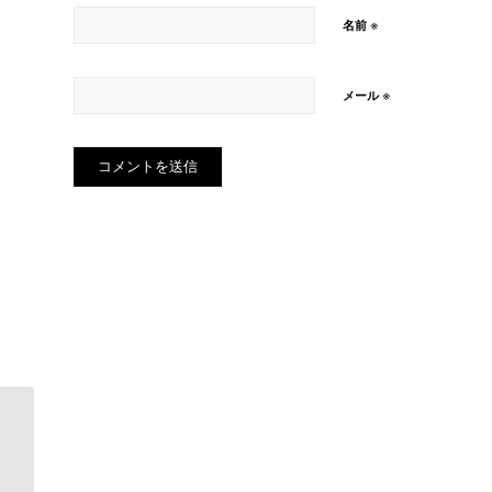
※
名前
※
メール
今夜です。