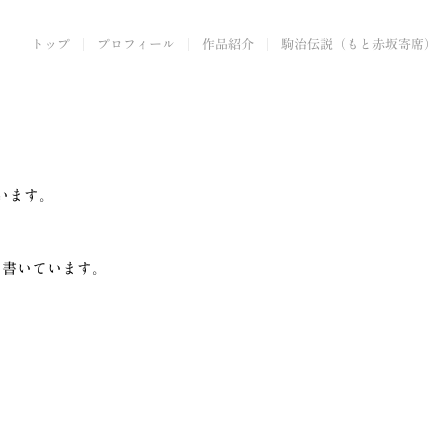
トップ
プロフィール
作品紹介
駒治伝説（もと赤坂寄席）
います。
を書いています。