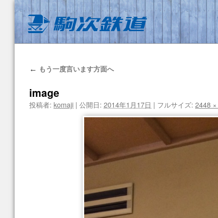
もう一度言います方面へ
←
image
投稿者:
komaji
|
公開日:
2014年1月17日
|
フルサイズ:
2448 ×